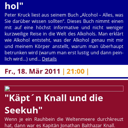
hol"
Peter Kruck liest aus sei­nem Buch „Al­co­hol – Alles, was
Sie dar­über wis­sen soll­ten“. Die­ses Buch nimmt einen
mit auf eine höchst in­for­ma­ti­ve und nicht we­ni­ger
kurz­wei­li­ge Reise in die Welt des Al­ko­hols. Man er­klärt
wie Al­ko­hol ent­steht, was der Al­ko­hol genau mit mir
und mei­nem Kör­per an­stellt, warum man über­haupt
be­trun­ken wird (warum man erst lus­tig und dann pein­
lich wird…) und...
De­tails
Fr., 18. Mär 2011
|
21:00
|
"Käpt´n Knall und die
See­kuh"
Wenn je ein Rauh­bein die Wel­ten­mee­re durch­kreuzt
hat, dann war es Ka­pi­tän Jo­na­than Bal­t­ha­zar Knall.