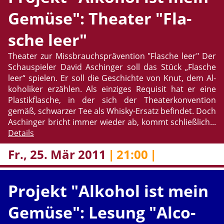
Ge­mü­se": Thea­ter "Fla­
sche leer"
Thea­ter zur Miss­brauchsprä­ven­ti­on "Fla­sche leer" Der
Schau­spie­ler David Aschin­ger soll das Stück „Fla­sche
leer“ spie­len. Er soll die Ge­schich­te von Knut, dem Al­
ko­ho­li­ker er­zäh­len. Als ein­zi­ges Re­qui­sit hat er eine
Plas­tik­fla­sche, in der sich der Thea­ter­kon­ven­ti­on
gemäß, schwar­zer Tee als Whis­ky-Er­satz be­fin­det. Doch
Aschin­ger bricht immer wie­der ab, kommt schließ­lich...
De­tails
Fr., 25. Mär 2011
|
21:00
|
Pro­jekt "Al­ko­hol ist mein
Ge­mü­se": Le­sung "Al­co­