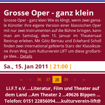
Gros­se Oper - ganz klein
Gros­se Oper - ganz klein Wie es klingt, wenn zwei ge­nia­
le Künst­ler ihre ei­ge­ne Ver­si­on einer klas­si­schen Oper
mit nur zwei In­stru­men­ten auf die Bühne brin­gen, kann
man am Sams­tag, dem 15. Ja­nu­ar im Thea­ter­saal
Restrup er­le­ben. Mit Götz Ber­nau und Ecke­hard Scholl
fin­den zwei in­ter­na­tio­nal ge­fei­er­te Stars der Klas­sik­sze­
ne ihren Weg zum Kul­tur­ver­ein LIFT um diese groß­ar­ti­
ge Idee...
De­tails
Sa., 15. Jan 2011
|
21:00
|
‹‹
‹
36
37
38
39
›
››
Li.F.T e.V. ...​Literatur, Film und Thea­ter auf
dem Land ...​Am Thea­ter 2 ...49626 Bip­pen ...​
Telefon: 0151 22856094.....​kultur­ver­ein-lift@​