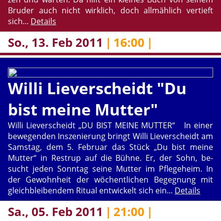
Bru­der auch nicht wirk­lich, doch all­mäh­lich ver­tieft
sich...
De­tails
So., 13. Feb 2011
|
16:00
|
Willi Lie­ver­scheidt "Du
bist meine Mut­ter"
Willi Lie­ver­scheidt „DU BIST MEINE MUT­TER“ In einer
be­we­gen­den In­sze­nie­rung bringt Willi Lie­ver­scheidt am
Sams­tag, dem 5. Fe­bru­ar das Stück „Du bist meine
Mut­ter“ in Restrup auf die Bühne. Er, der Sohn, be­
sucht jeden Sonn­tag seine Mut­ter im Pfle­ge­heim. In
der Ge­wohn­heit der wö­chent­li­chen Be­geg­nung mit
gleich­blei­ben­dem Ri­tu­al ent­wi­ckelt sich ein...
De­tails
Sa., 05. Feb 2011
|
21:00
|