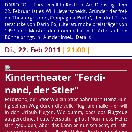
DARIO FO Thea­ter­zeit in Restrup. Am Diens­tag, dem
22. Fe­bru­ar ist es Willi Lie­ver­scheidt, Grün­der der frei­
en Thea­ter­grup­pe „Com­pa­gnia Buffo“, der drei Thea­
ter­stü­cke von Dario Fo, (Li­te­ra­tur­no­bel­preis­trä­ger von
1997 und Meis­ter der Com­me­dia Dell´ Arte) auf die
Bühne bringt. In "Auf der Insel...
De­tails
Di., 22. Feb 2011
|
21:00
|
Kin­der­thea­ter "Fer­di­
nand, der Stier"
Fer­di­nand, der Stier Wie ein Stier bahnt sich Heinz Hur­
tig sei­nen Weg durch die volle Flug­ha­fen­hal­le – er will
in den Ur­laub flie­gen. Wie dumm, dass das Flug­zeug
aus­ge­rech­net heute Ver­spä­tung hat ! Nun muss Heinz
sich ge­dul­den, aber das kann er nur schlecht, still sit­
zen und war­ten. Da hilft ein klei­nes Buch von sei­nem