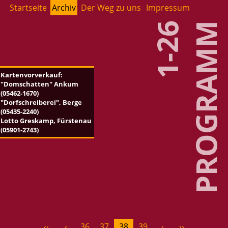
Start­sei­te
Ar­chiv
Der Weg zu uns
Im­pres­sum
1-26
PRO­GRAMM
Kar­ten­vor­ver­kauf:
"Dom­schat­ten" Ankum
(05462-1670)
"Dorf­schrei­be­rei", Berge
(05435-2240)
Lotto Gres­kamp, Fürs­ten­au
(05901-2743)
‹‹
‹
36
37
38
39
›
››