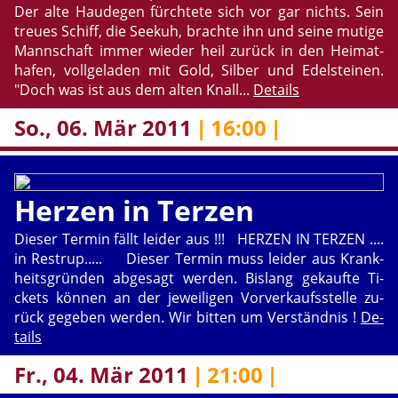
Der alte Hau­de­gen fürch­te­te sich vor gar nichts. Sein
treu­es Schiff, die See­kuh, brach­te ihn und seine mu­ti­ge
Mann­schaft immer wie­der heil zu­rück in den Hei­mat­
ha­fen, voll­ge­la­den mit Gold, Sil­ber und Edel­stei­nen.
"Doch was ist aus dem alten Knall...
De­tails
So., 06. Mär 2011
|
16:00
|
Her­zen in Ter­zen
Die­ser Ter­min fällt lei­der aus !!! HER­ZEN IN TER­ZEN ....​
in Restrup..... Die­ser Ter­min muss lei­der aus Krank­
heits­grün­den ab­ge­sagt wer­den. Bis­lang ge­kauf­te Ti­
ckets kön­nen an der je­wei­li­gen Vor­ver­kaufs­stel­le zu­
rück ge­ge­ben wer­den. Wir bit­ten um Ver­ständ­nis !
De­
tails
Fr., 04. Mär 2011
|
21:00
|