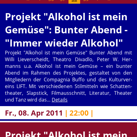
Pro­jekt "Al­ko­hol ist mein
Ge­mü­se": Bun­ter Abend -
"Immer wie­der Al­ko­hol"
Pro­jekt "Al­ko­hol ist mein Ge­mü­se" Bun­ter Abend mit
Willi Lie­ver­scheidt, Thea­tro Di­vad­lo, Peter W. Her­
manns u.a. Al­ko­hol ist mein Ge­mü­se – ein bun­ter
Abend im Rah­men des Pro­jek­tes, ge­stal­tet von den
Mit­glie­dern der Com­pa­gnia Buffo und des Kul­tur­ver­
eins LIFT. Mit ver­schie­de­nen Stil­mit­teln wie Schat­ten­
thea­ter, Slap­stick, Film­aus­schnitt, Li­te­ra­tur, Thea­ter
und Tanz wird das...
De­tails
Fr., 08. Apr 2011
|
22:00
|
Pro­jekt "Al­ko­hol ist mein