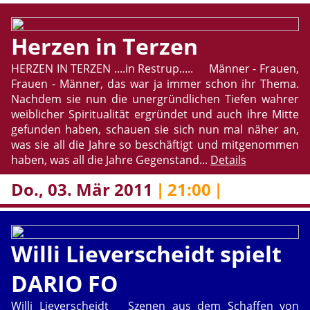
Her­zen in Ter­zen
HER­ZEN IN TER­ZEN ....​in Restrup..... Män­ner - Frau­en,
Frau­en - Män­ner, das war ja immer schon ihr Thema.
Nach­dem sie nun die un­er­gründ­li­chen Tie­fen wah­rer
weib­li­cher Spi­ri­tua­li­tät er­grün­det und auch ihre Mitte
ge­fun­den haben, schau­en sie sich nun mal näher an,
was sie all die Jahre so be­schäf­tigt und mit­ge­nom­men
haben, was all die Jahre Ge­gen­stand...
De­tails
Do., 03. Mär 2011
|
21:00
|
Willi Lie­ver­scheidt spielt
DARIO FO
Willi Lie­ver­scheidt Sze­nen aus dem Schaf­fen von