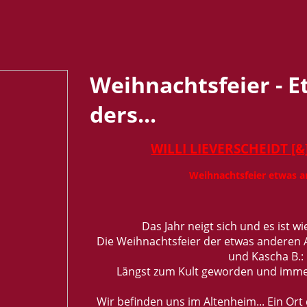
Weih­nachts­fei­er - 
ders...
WILLI LIE­VER­SCHEIDT [&
Weih­nachts­fei­er etwas an
Das Jahr neigt sich und es ist wie­d
Die Weih­nachts­fei­er der etwas an­de­ren A
und Ka­scha B.:
Längst zum Kult ge­wor­den und immer
Wir be­fin­den uns im Al­ten­heim... Ein Ort 