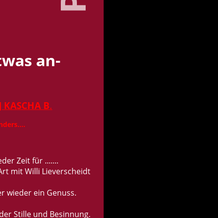
Etwas an­
] KA­SCHA B
.
­ders....
er Zeit für .......
rt mit Willi Lie­ver­scheidt
 wie­der ein Ge­nuss.
der Stil­le und Be­sin­nung.