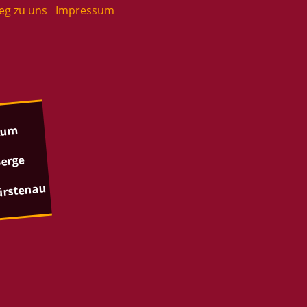
eg zu uns
Im­pres­sum
nkum
 Berge
rs­ten­au