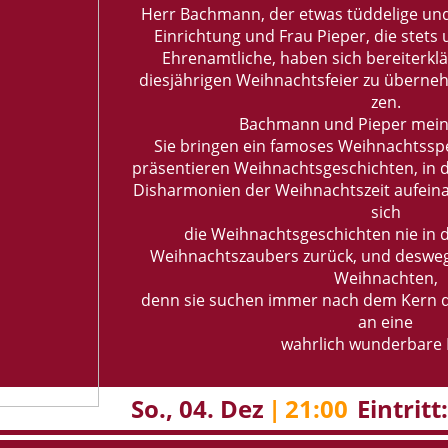
Herr Bach­mann, der etwas tüd­de­li­ge und k
Ein­rich­tung und Frau Pie­per, die stet
Eh­ren­amt­li­che, haben sich be­reit­er­kl
dies­jäh­ri­gen Weih­nachts­fei­er zu über­n
zen.
Bach­mann und Pie­per mei­n
Sie brin­gen ein fa­mo­ses Weih­nachts­sp
prä­sen­tie­ren Weih­nachts­ge­schich­ten, i
Dis­har­mo­ni­en der Weih­nachts­zeit auf­ein­
sich
die Weih­nachts­ge­schich­ten nie in di
Weih­nachts­zau­bers zu­rück, und des­we
Weih­nach­ten,
denn sie su­chen immer nach dem Kern de
an eine
wahr­lich wun­der­ba­re
So., 04. Dez
|
21:00
Ein­tritt