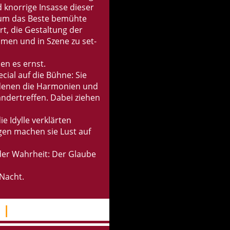
nor­ri­ge In­sas­se die­ser
s um das Beste be­müh­te
ärt, die Ge­stal­tung der
eh­men und in Szene zu set­
en es ernst.
e­cial auf die Bühne: Sie
n denen die Har­mo­ni­en und
an­der­tref­fen. Dabei zie­hen
e Idyl­le ver­klär­ten
­gen ma­chen sie Lust auf
r Wahr­heit: Der Glau­be
 Nacht.
:
|