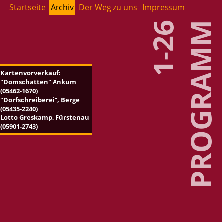
Start­sei­te
Ar­chiv
Der Weg zu uns
Im­pres­sum
1-26
PRO­GRAMM
Kar­ten­vor­ver­kauf:
"Dom­schat­ten" Ankum
(05462-1670)
"Dorf­schrei­be­rei", Berge
(05435-2240)
Lotto Gres­kamp, Fürs­ten­au
(05901-2743)