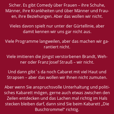
Si­cher. Es gibt Come­dy über Frau­en – ihre Schu­he,
Män­ner, ihre Krank­hei­ten und über Män­ner und Frau­
en, ihre Be­zie­hun­gen. Aber das wol­len wir nicht.
Vie­les davon spielt nur unter der Gür­tel­li­nie, aber
damit ken­nen wir uns gar nicht aus.
Viele Pro­gram­me lang­wei­len, aber das ma­chen wir ga­
ran­tiert nicht.
Viele imi­tie­ren die jüngst ver­stor­be­nen Brandt, Weh­
ner oder Franz Josef Strauß – wir nicht.
Und dann gibt´s da noch Ca­ba­ret mit viel Haut und
Strap­sen – aber das wol­len wir Ihnen nicht zu­mu­ten.
Aber wenn Sie an­spruchs­vol­le Un­ter­hal­tung und po­li­ti­
sches Ka­ba­rett mögen, gerne auch etwas zwi­schen den
Zei­len ent­de­cken und das La­chen mal rich­tig im Hals
ste­cken blei­ben darf, dann sind Sie beim Ka­ba­rett „Die
Busch­trom­mel“ rich­tig.