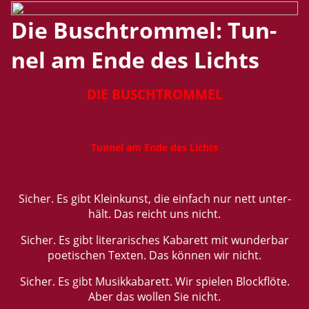
Die Busch­trom­mel: Tun­
nel am Ende des Lichts
DIE BUSCH­TROM­MEL
Tun­nel am Ende des Lichts
Si­cher. Es gibt Klein­kunst, die ein­fach nur nett un­ter­
hält. Das reicht uns nicht.
Si­cher. Es gibt li­te­ra­ri­sches Ka­ba­rett mit wun­der­bar
poe­ti­schen Tex­ten. Das kön­nen wir nicht.
Si­cher. Es gibt Mu­sik­ka­ba­rett. Wir spie­len Block­flö­te.
Aber das wol­len Sie nicht.